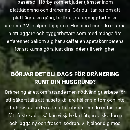
baserad i Hörby som erbjuder tjänster inom
plattläggning och dränering. Går du i tankar om att
plattlägga en gång, trottoar, garageuppfart eller
uteplats? Vi hjälper dig gärna. Hos oss finner du erfarna
plattläggare och byggarbetare som med många års
erfarenhet bakom sig har skaffat en spetskompetens
för att kunna göra just dina idéer till verklighet.
BÖRJAR DET BLI DAGS FÖR DRÄNERING
RUNT DIN HUSGRUND?
Dränering är ett omfattande men nödvändigt arbete för
att säkerställa att husets källare håller sig torr och inte
drabbas av fuktskador i framtiden. Om du redan har
fått fuktskador så kan vi självklart åtgärda skadorna
och lägga ny och fräsch isodrän. Vi hjälper dig med