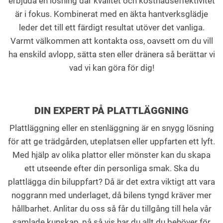
erbjuda en lösning där kvalitet och kostnadseffektivitet
är i fokus. Kombinerat med en äkta hantverksglädje
leder det till ett färdigt resultat utöver det vanliga.
Varmt välkommen att kontakta oss, oavsett om du vill
ha enskild avlopp, sätta sten eller dränera så berättar vi
vad vi kan göra för dig!
DIN EXPERT PÅ PLATTLÄGGNING
Plattläggning eller en stenläggning är en snygg lösning
för att ge trädgården, uteplatsen eller uppfarten ett lyft.
Med hjälp av olika plattor eller mönster kan du skapa
ett utseende efter din personliga smak. Ska du
plattlägga din biluppfart? Då är det extra viktigt att vara
noggrann med underlaget, då bilens tyngd kräver mer
hållbarhet. Anlitar du oss så får du tillgång till hela vår
samlade kunskap, på så vis har du allt du behöver för