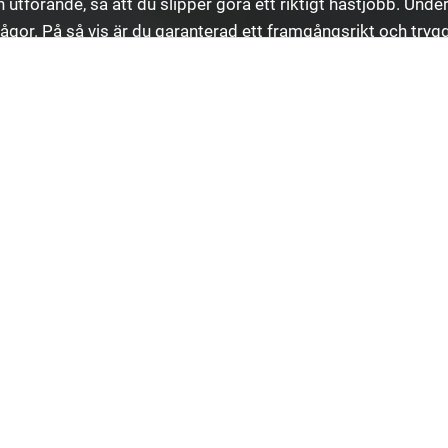
utförande, så att du slipper göra ett riktigt hästjobb. Unde
rågor. På så vis är du garanterad ett framgångsrikt och tryg