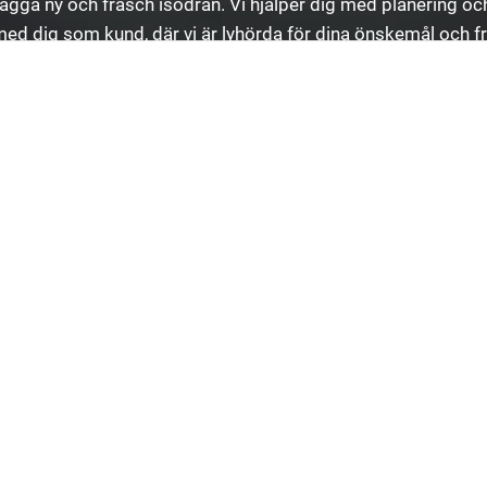
ägga ny och fräsch isodrän. Vi hjälper dig med planering och 
 med dig som kund, där vi är lyhörda för dina önskemål och f