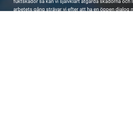
fuktskador så kan vi självklart åtgärda skadorna och l
arbetets gång strävar vi efter att ha en öppen dialog
resultat