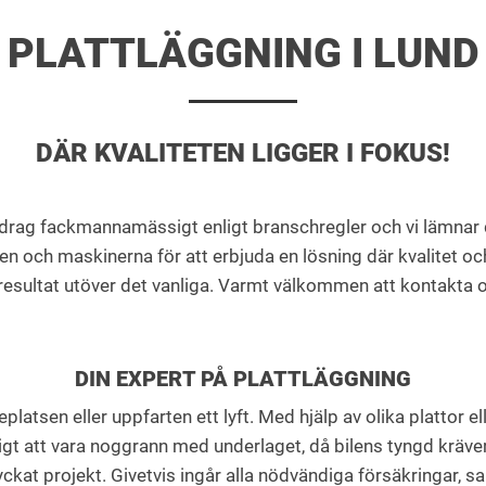
PLATTLÄGGNING I LUND
DÄR KVALITETEN LIGGER I FOKUS!
ag fackmannamässigt enligt branschregler och vi lämnar dig 
n och maskinerna för att erbjuda en lösning där kvalitet oc
t resultat utöver det vanliga. Varmt välkommen att kontakta os
DIN EXPERT PÅ PLATTLÄGGNING
eplatsen eller uppfarten ett lyft. Med hjälp av olika plattor 
gt att vara noggrann med underlaget, då bilens tyngd kräver m
yckat projekt. Givetvis ingår alla nödvändiga försäkringar, s