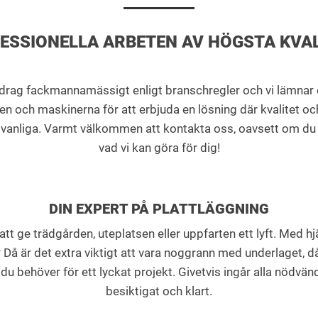
ESSIONELLA ARBETEN AV HÖGSTA KVAL
ag fackmannamässigt enligt branschregler och vi lämnar dig 
n och maskinerna för att erbjuda en lösning där kvalitet oc
et vanliga. Varmt välkommen att kontakta oss, oavsett om du vi
vad vi kan göra för dig!
DIN EXPERT PÅ PLATTLÄGGNING
att ge trädgården, uteplatsen eller uppfarten ett lyft. Med h
 Då är det extra viktigt att vara noggrann med underlaget, då
lt du behöver för ett lyckat projekt. Givetvis ingår alla nödv
besiktigat och klart.