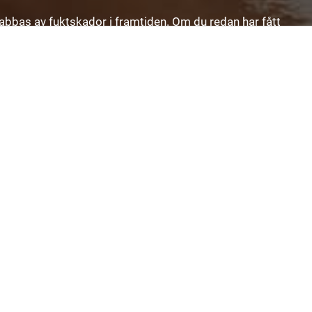
drabbas av fuktskador i framtiden. Om du redan har fått
lanering och utförande, så att du slipper göra ett riktigt
 önskemål och frågor. På så vis är du garanterad ett