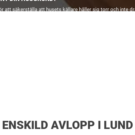
att säkerställa att husets källare håller sig torr och inte 
ägga ny och fräsch isodrän. Vi hjälper dig med grävarbeten, p
en öppen dialog med dig som kund, där vi är lyhörda för dina
ENSKILD AVLOPP I LUND