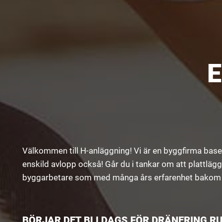
E
Välkommen till H-anläggning! Vi är en byggfirma base
enskild avlopp också! Går du i tankar om att plattlägg
byggarbetare som med många års erfarenhet bakom sig 
BÖRJAR DET BLI DAGS FÖR DRÄNERING R