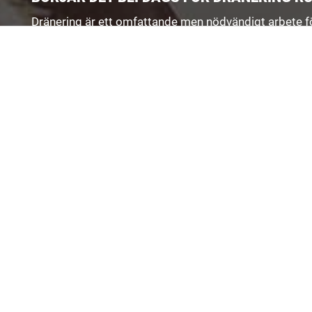
Dränering är ett omfattande men nödvändigt arbete för 
fuktskador så kan vi självklart åtgärda skadorna och l
hästjobb. Under arbetets gång strävar vi efter att ha 
framgångsrikt och tryggt resultat.